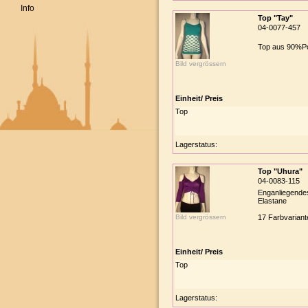
Info
Top "Tay"
04-0077-457
Top aus 90%Po
Bild vergrössern
Einheit/ Preis
Top
Lagerstatus:
Top "Uhura"
04-0083-115
Enganliegendes
Elastane
Bild vergrössern
17 Farbvariant
Einheit/ Preis
Top
Lagerstatus: