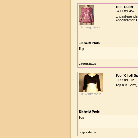
Top "Lucki"
04-0089-457
Enganliegendes
Angenehmer Tr
Bild vergrössern
Einheit/ Preis
Top
Lagerstatus:
Top "Choli S
04-0094-115
Top aus Samt, 
Bild vergrössern
Einheit/ Preis
Top
Lagerstatus: