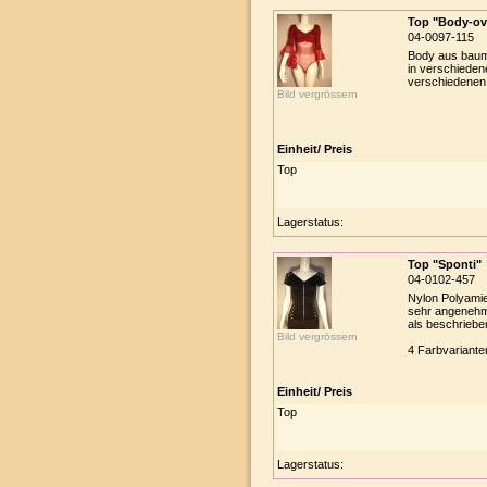
Top "Body-ov
04-0097-115
Body aus baumw
in verschiedene
verschiedenen
Bild vergrössern
Einheit/ Preis
Top
Lagerstatus:
Top "Sponti"
04-0102-457
Nylon Polyamied
sehr angenehme
als beschriebe
Bild vergrössern
4 Farbvariante
Einheit/ Preis
Top
Lagerstatus: