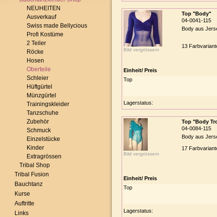
NEUHEITEN
Top "Body"
Ausverkauf
04-0041-115
Swiss made Bellycious
Body aus Jers
Profi Kostüme
2 Teiler
13 Farbvariante
Bild vergrössern
Röcke
Hosen
Oberteile
Einheit/ Preis
Schleier
Top
Hüftgürtel
Münzgürtel
Lagerstatus:
Trainingskleider
Tanzschuhe
Zubehör
Top "Body Tr
04-0084-115
Schmuck
Body aus Jerse
Einzelstücke
Kinder
17 Farbvariante
Bild vergrössern
Extragrössen
Tribal Shop
Tribal Fusion
Einheit/ Preis
Bauchtanz
Top
Kurse
Auftritte
Lagerstatus:
Links