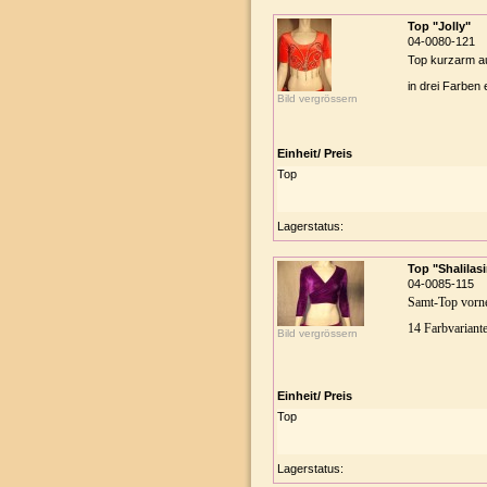
Top "Jolly"
04-0080-121
Top kurzarm aus
in drei Farben 
Bild vergrössern
Einheit/ Preis
Top
Lagerstatus:
Top "Shalilas
04-0085-115
Samt-Top vorne
14 Farbvariante
Bild vergrössern
Einheit/ Preis
Top
Lagerstatus: