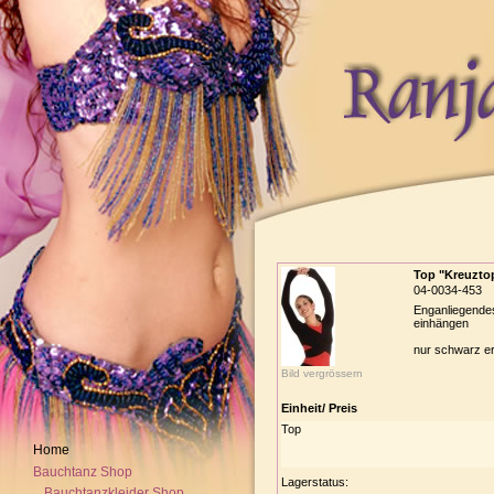
Top "Kreuzto
04-0034-453
Enganliegendes
einhängen
nur schwarz erh
Bild vergrössern
Einheit/ Preis
Top
Home
Bauchtanz Shop
Lagerstatus:
Bauchtanzkleider Shop