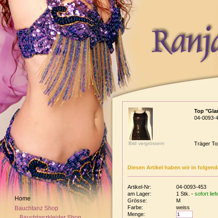
Top "Gla
04-0093-
Bild vergrössern
Träger Top
Diesen Artikel haben wir in folgen
Artikel-Nr:
04-0093-453
am Lager:
1 Stk. -
sofort lie
Home
Grösse:
M
Farbe:
weiss
Bauchtanz Shop
Menge:
Bauchtanzkleider Shop