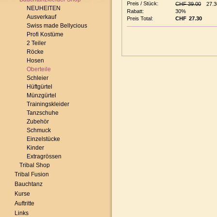
Preis / Stück:
CHF 39.00
NEUHEITEN
Rabatt:
30%
Ausverkauf
Preis Total:
CHF
Swiss made Bellycious
Profi Kostüme
2 Teiler
Röcke
Hosen
Oberteile
Schleier
Hüftgürtel
Münzgürtel
Trainingskleider
Tanzschuhe
Zubehör
Schmuck
Einzelstücke
Kinder
Extragrössen
Tribal Shop
Tribal Fusion
Bauchtanz
Kurse
Auftritte
Links