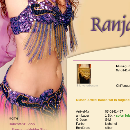
Münzgürt
07-0141-
Bild vergrössern
Chiffongu
Diesen Artikel haben wir in folgen
Artikel-Nr:
07-0141-457
am Lager:
1 Stk. -
sofort lie
Home
Grösse:
S-M
Farbe:
lachshell
Bauchtanz Shop
Bordüren:
silber
Bauchtanzkleider Shop