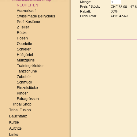
Menge:
NEUHEITEN
Preis / Stück:
CHF 68.00
Ausverkauf
Rabatt:
30%
Swiss made Bellycious
Preis Total:
CHF
Profi Kostüme
2 Teiler
Röcke
Hosen
Oberteile
Schleier
Hüftgürtel
Münzgürtel
Trainingskleider
Tanzschuhe
Zubehör
Schmuck
Einzelstücke
Kinder
Extragrössen
Tribal Shop
Tribal Fusion
Bauchtanz
Kurse
Auftritte
Links