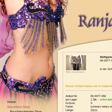
Hüftgürte
06-0077-
in der Sc
Bild vergrössern
Diesen Artikel haben wir in folgen
Artikel-Nr:
06-0077-456
am Lager:
1 Stk. -
sofort lie
Home
Grösse:
S
Farbe:
schwarz-weiss-sil
Bauchtanz Shop
Länge:
23cm
Bauchtanzkleider Shop